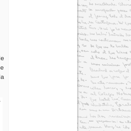
le
le
la