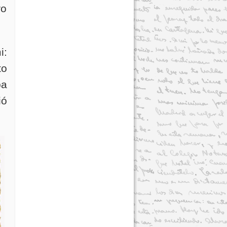
ro
i:
to
ba
ió