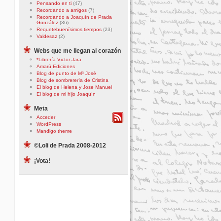
Pensando en ti
(47)
Recordando a amigos
(7)
Recordando a Joaquín de Prada
González
(36)
Requetebuenísimos tiempos
(23)
Valdesaz
(2)
Webs que me llegan al corazón
*Librería Victor Jara
Amarú Ediciones
Blog de punto de Mª José
Blog de sombrerería de Cristina
El blog de Helena y Jose Manuel
El blog de mi hijo Joaquín
Meta
Acceder
WordPress
Mandigo theme
©Loli de Prada 2008-2012
¡Vota!