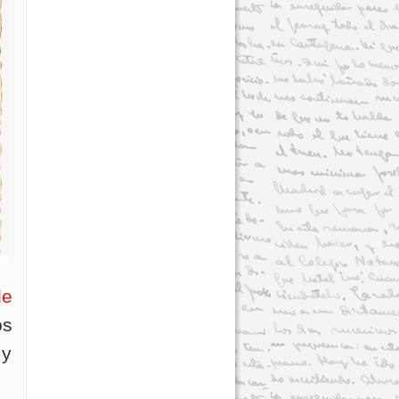
de
os
 y