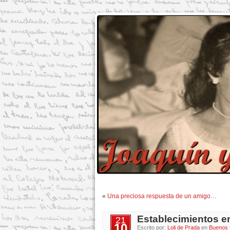
«
Una preciosa respuesta de un amigo…
Establecimientos e
21
10
Escrito por:
Loli de Prada
en
Buenos 