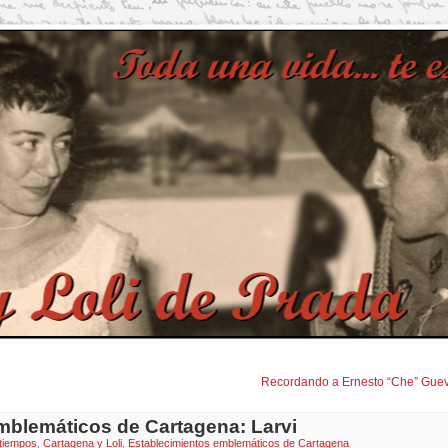
Recordando a Ernesto “Che” Gue
mblemáticos de Cartagena: Larvi
tiempos
,
Cartagena y Loli
,
Establecimientos emblemáticos de Cartagena