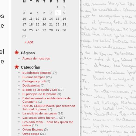
M
T
W
T
F
S
S
1
2
3
4
5
6
7
8
9
os
10
11
12
13
14
15
16
ue
17
18
19
20
21
22
23
24
25
26
27
28
29
30
31
« Apr
el
Páginas
Acerca de nosotros
de
Categorías
Buenísimos tiempos
(27)
Buenos tiempos
(25)
Cartagena y Loli
(3)
Dedicatorias
(6)
El libro de Joaquín y Loli
(19)
El principio de la historia
(9)
Establecimientos emblemáticos de
Cartagena
(1)
FOTOS CENSURADAS por sentencia
Tribunal Supremo
(7)
La realidad de las cosas
(34)
Las cosas como fueron…
(27)
Les dará rabia… pero hay quien me
quiere
(12)
Orient Express
(5)
Otras cosas
(21)