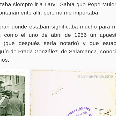
taba siempre ir a Larvi. Sabía que Pepe Mule
itariamente allí, pero no me importaba.
eran donde estaban significaba mucho para m
on como el uno de abril de 1956 un apues
o (que después sería notario) y que esta
aquín de Prada González, de Salamanca, conoc
nos.