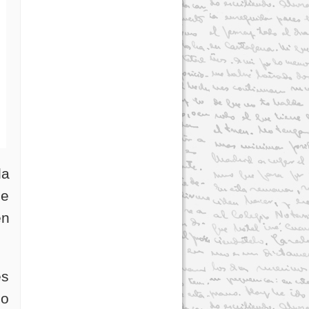
la
se
en
es
do