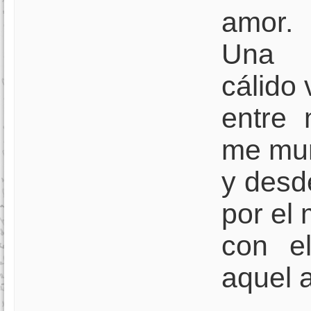
amor.
Una 
cálido 
entre 
me mur
y desd
por el
con e
aquel 