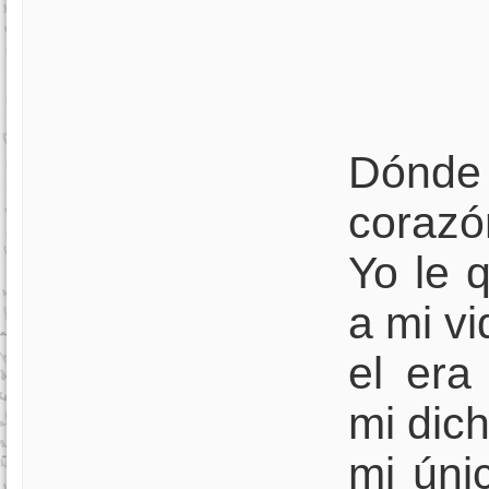
Dón
corazó
Yo le 
a mi vi
el era
mi dich
mi úni