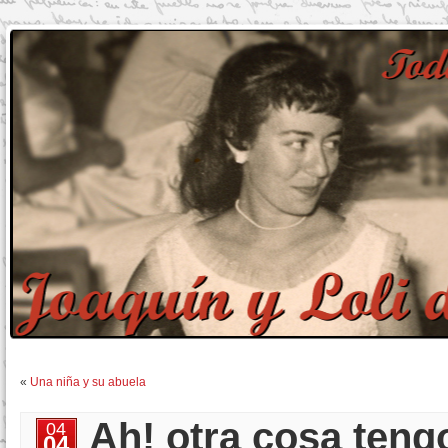
«
Una niña y su abuela
Ah! otra cosa teng
04
04