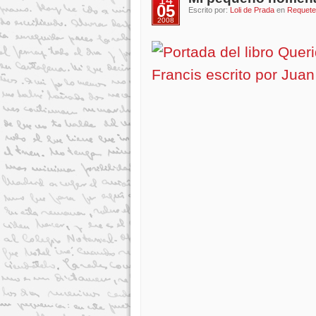
14
05
Escrito por:
Loli de Prada
en
Requete
2008