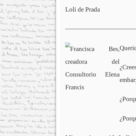
Loli de Prada
———————————
Queri
¿Cree
embar
¿Porqu
¿Porqu