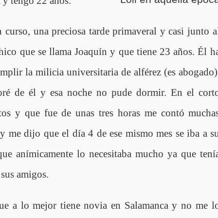
 y tengo 22 años.
n curso, una preciosa tarde primaveral y casi junto a
hico que se llama Joaquín y que tiene 23 años. Él h
plir la milicia universitaria de alférez (es abogado)
é de él y esa noche no pude dormir. En el cort
tos y que fue de unas tres horas me contó mucha
e y me dijo que el día 4 de ese mismo mes se iba a s
y que anímicamente lo necesitaba mucho ya que tení
 sus amigos.
que a lo mejor tiene novia en Salamanca y no me l