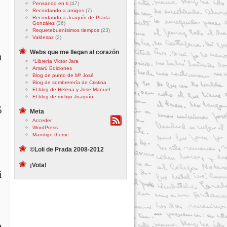
Pensando en ti
(47)
Recordando a amigos
(7)
Recordando a Joaquín de Prada
González
(36)
Requetebuenísimos tiempos
(23)
Valdesaz
(2)
Webs que me llegan al corazón
n
*Librería Victor Jara
Amarú Ediciones
Blog de punto de Mª José
Blog de sombrerería de Cristina
El blog de Helena y Jose Manuel
El blog de mi hijo Joaquín
6
Meta
Acceder
WordPress
Mandigo theme
©Loli de Prada 2008-2012
¡Vota!
i