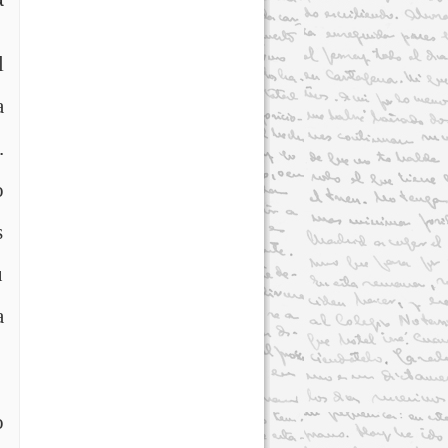
l
a
.
o
s
u
a
o