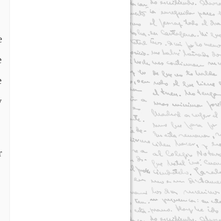
e
e
e
y
r