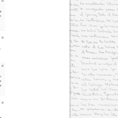
a
e
:
n
s
e
a