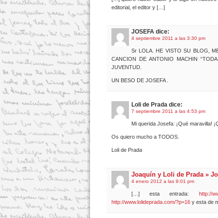
editorial, el editor y […]
JOSEFA dice:
4 septiembre 2011 a las 3:30 pm
Sr LOLA. HE VISTO SU BLOG,
CANCION DE ANTONIO MACHIN “TODA 
JUVENTUD.
UN BESO DE JOSEFA .
Loli de Prada dice:
7 septiembre 2011 a las 4:53 pm
Mi querida Josefa: ¡Qué maravilla! ¡Q
Os quiero mucho a TODOS.
Loli de Prada
Joaquín y Loli de Prada » J
4 enero 2012 a las 9:01 pm
[…] esta entrada:
http://
http://www.lolideprada.com/?p=16
y esta de m