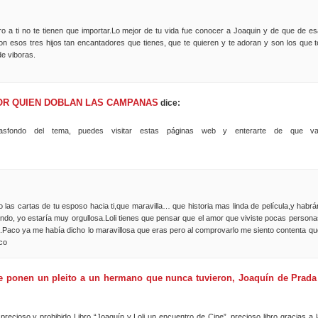
ro a ti no te tienen que importar.Lo mejor de tu vida fue conocer a Joaquin y de que de es
on esos tres hijos tan encantadores que tienes, que te quieren y te adoran y son los que t
de viboras.
» POR QUIEN DOBLAN LAS CAMPANAS
dice:
sfondo del tema, puedes visitar estas páginas web y enterarte de que va
do las cartas de tu esposo hacia ti,que maravilla… que historia mas linda de película,y habrá
ndo, yo estaría muy orgullosa.Loli tienes que pensar que el amor que viviste pocas persona
.Paco ya me había dicho lo maravillosa que eras pero al comprovarlo me siento contenta qu
co
Le ponen un pleito a un hermano que nunca tuvieron, Joaquín de Prada
precioso y prohibido Libro “Joaquín y Loli un encuentro de Cine”, precioso libro gracias a l