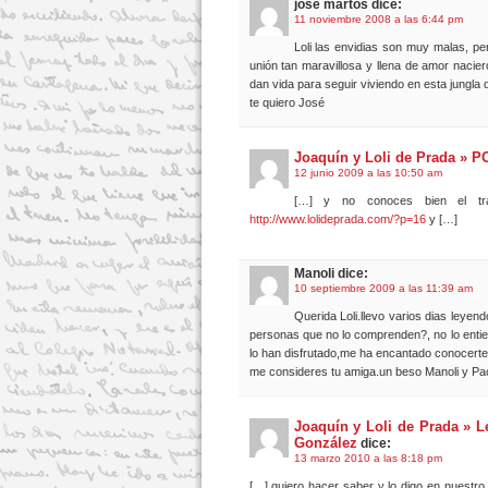
jose martos dice:
11 noviembre 2008 a las 6:44 pm
Loli las envidias son muy malas, pe
unión tan maravillosa y llena de amor nacier
dan vida para seguir viviendo en esta jungla 
te quiero José
Joaquín y Loli de Prada 
12 junio 2009 a las 10:50 am
[…] y no conoces bien el tra
http://www.lolideprada.com/?p=16
y […]
Manoli dice:
10 septiembre 2009 a las 11:39 am
Querida Loli.llevo varios dias leyen
personas que no lo comprenden?, no lo entie
lo han disfrutado,me ha encantado conocerte
me consideres tu amiga.un beso Manoli y Pa
Joaquín y Loli de Prada » 
González
dice:
13 marzo 2010 a las 8:18 pm
[…] quiero hacer saber y lo digo en nuestro 