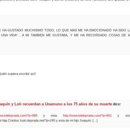
 ME HA GUSTADO MUCHISIMO TODO, LO QUE MAS ME HA EMOCIONADO HA SIDO L
UNA VIDA” . A MI TAMBIEN ME GUSTABA, Y ME HA RECORDADO COSAS DE M
uién supiera escribir así!
oaquín y Loli recuerdan a Unamuno a los 75 años de su muerte
dice:
www.lolideprada.com/?p=886
y esta
http://www.lolideprada.com/?p=801
y est
i hija Cristina: kuki.deprada.net/?p=245 y esta de mi hijo Joaquín: […]