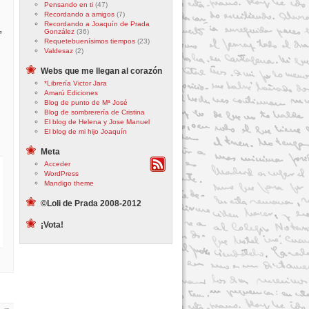
Pensando en ti
(47)
Recordando a amigos
(7)
Recordando a Joaquín de Prada
,
González
(36)
Requetebuenísimos tiempos
(23)
Valdesaz
(2)
Webs que me llegan al corazón
*Librería Victor Jara
Amarú Ediciones
Blog de punto de Mª José
Blog de sombrerería de Cristina
El blog de Helena y Jose Manuel
El blog de mi hijo Joaquín
Meta
Acceder
WordPress
Mandigo theme
©Loli de Prada 2008-2012
¡Vota!