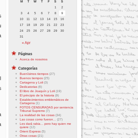
M
T
W
T
F
S
S
1
2
3
4
5
6
7
8
9
s
10
11
12
13
14
15
16
17
18
19
20
21
22
23
u
24
25
26
27
28
29
30
a
31
« Apr
Páginas
Acerca de nosotros
Categorías
Buenísimos tiempos
(27)
l
Buenos tiempos
(25)
Cartagena y Loli
(3)
Dedicatorias
(6)
s
El libro de Joaquín y Loli
(19)
El principio de la historia
(9)
Establecimientos emblemáticos de
Cartagena
(1)
FOTOS CENSURADAS por sentencia
Tribunal Supremo
(7)
a
La realidad de las cosas
(34)
Las cosas como fueron…
(27)
a
Les dará rabia… pero hay quien me
quiere
(12)
Orient Express
(5)
Otras cosas
(21)