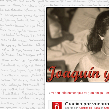
«
Mi pequeño homenaje a mi gran amiga Elen
Gracias por vuestr
03
11
Escrito por:
Cristina de Prada
en
Otr