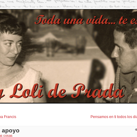
a Francis
Pensamos en ti todos los di
o apoyo
as cosas