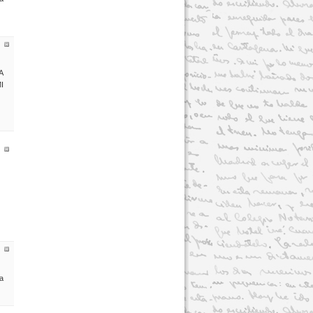
A
I
a